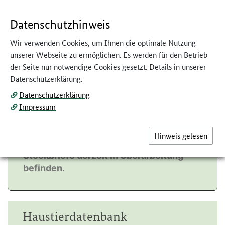
GEBÄRDENSPRACHE
LEICHTE SPRACHE
Datenschutzhinweis
Wir verwenden Cookies, um Ihnen die optimale Nutzung
unserer Webseite zu ermöglichen. Es werden für den Betrieb
der Seite nur notwendige Cookies gesetzt. Details in unserer
Datenschutzerklärung.
Datenschutzerklärung
Aktuelle Information
Impressum
Vielen Dank für Ihr Interesse. Bitte
Hinweis gelesen
beachten Sie, dass sich einige der
Steckbriefe derzeit in Überarbeitung
befinden.
Haustierdatenbank